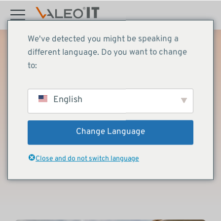
Inhalt
springen
We've detected you might be speaking a
different language. Do you want to change
to:
Veranstaltungen
September 11, 2025
English
Teamgeist &
Wertschätzung: VALEO IT
Change Language
Event in Rumänien
Close and do not switch language