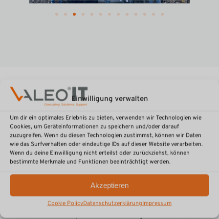
Einwilligung verwalten
Um dir ein optimales Erlebnis zu bieten, verwenden wir Technologien wie
Cookies, um Geräteinformationen zu speichern und/oder darauf
Stimmen unserer Mitarbeiter
zuzugreifen. Wenn du diesen Technologien zustimmst, können wir Daten
wie das Surfverhalten oder eindeutige IDs auf dieser Website verarbeiten.
Wenn du deine Einwilligung nicht erteilst oder zurückziehst, können
Zufriedenheit im Job
bestimmte Merkmale und Funktionen beeinträchtigt werden.
Akzeptieren
Als wir unsere Kollegen fragten, was VALEO IT so
Cookie Policy
Datenschutzerklärung
Impressum
besonders macht, erhielten wir einige interessante