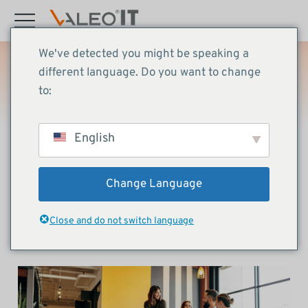
Inhalt
springen
We've detected you might be speaking a
different language. Do you want to change
Karriere
to:
Start
Karriere
Sie befinden sich hier:
English
Change Language
Werde Teil unseres
Close and do not switch language
internationalen Teams