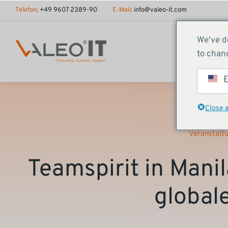
Inhalt
Telefon:
+49 9607 2389-90
E-Mail:
info@valeo-it.com
springen
We've d
to chang
E
Close 
Veranstalt
Teamspirit in Mani
global