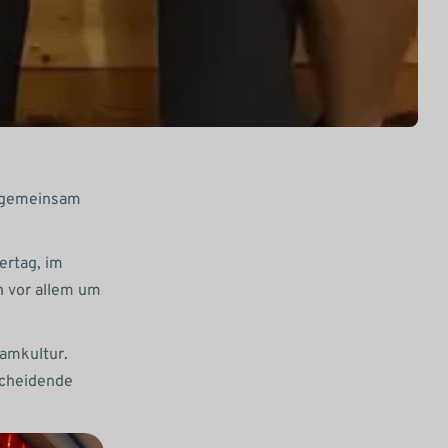
e gemeinsam
ertag, im
n vor allem um
eamkultur.
scheidende