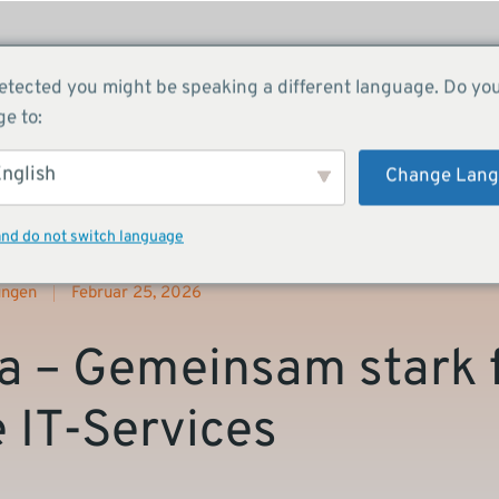
etected you might be speaking a different language. Do yo
Über uns
Services
Success 
e to:
nglish
Change Lan
and do not switch language
ungen
Februar 25, 2026
la – Gemeinsam stark 
e IT-Services