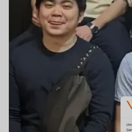
Um 
Ger