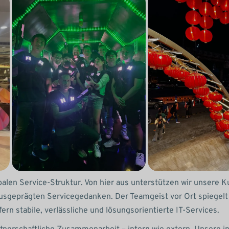
obalen Service-Struktur. Von hier aus unterstützen wir unsere 
geprägten Servicegedanken. Der Teamgeist vor Ort spiegelt s
ern stabile, verlässliche und lösungsorientierte IT-Services.