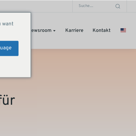
u want
Stories
Newsroom
Karriere
Kontakt
guage
für