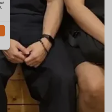
auf
t,