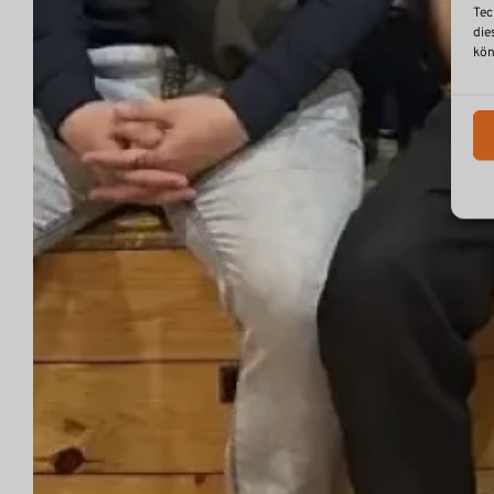
Tec
die
kön