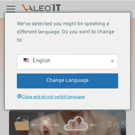
Inhalt
springen
We've detected you might be speaking a
different language. Do you want to change
to:
Aktuelles
März 21, 2023
English
Managed Cloud Support
Change Language
Close and do not switch language