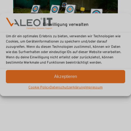
Einwilligung verwalten
Um dir ein optimales Erlebnis zu bieten, verwenden wir Technologien wie
Cookies, um Geräteinformationen zu speichern und/oder darauf
zuzugreifen. Wenn du diesen Technologien zustimmst, können wir Daten
wie das Surfverhalten oder eindeutige IDs auf dieser Website verarbeiten.
Wenn du deine Einwilligung nicht erteilst oder zurückziehst, können
Teambuilding im Bayerischen Wald
bestimmte Merkmale und Funktionen beeinträchtigt werden.
stärkt den Zusammenhalt am Standort
Luhe-Wildenau
Akzeptieren
Veranstaltungen
August 5, 2026
Cookie Policy
Datenschutzerklärung
Impressum