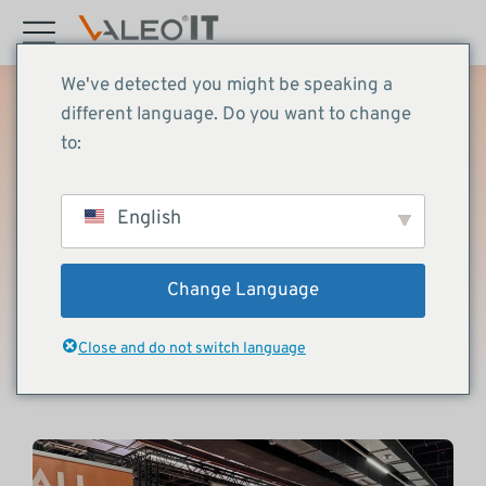
Inhalt
springen
We've detected you might be speaking a
different language. Do you want to change
to:
Veranstaltungen
November 13, 2024
English
Franchise Expo 2024 in
Frankfurt
Change Language
Close and do not switch language