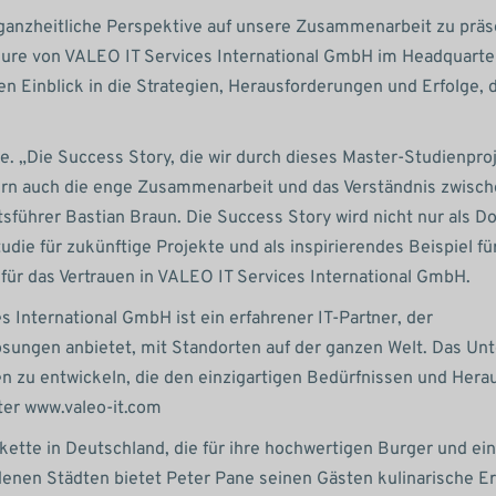
anzheitliche Perspektive auf unsere Zusammenarbeit zu präs
teure von VALEO IT Services International GmbH im Headquarte
n Einblick in die Strategien, Herausforderungen und Erfolge, d
e. „Die Success Story, die wir durch dieses Master-Studienpro
ndern auch die enge Zusammenarbeit und das Verständnis zwisc
sführer Bastian Braun. Die Success Story wird nicht nur als 
udie für zukünftige Projekte und als inspirierendes Beispiel fü
für das Vertrauen in VALEO IT Services International GmbH.
 International GmbH ist ein erfahrener IT-Partner, der
ösungen anbietet, mit Standorten auf der ganzen Welt. Das U
en zu entwickeln, die den einzigartigen Bedürfnissen und Her
ter www.valeo-it.com
ette in Deutschland, die für ihre hochwertigen Burger und ein
denen Städten bietet Peter Pane seinen Gästen kulinarische Er