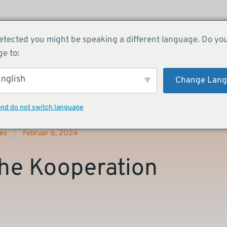
etected you might be speaking a different language. Do yo
Über uns
Services
Success 
e to:
nglish
Change Lan
and do not switch language
es
Februar 6, 2024
che Kooperation