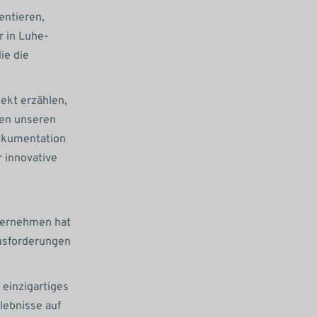
entieren,
r in Luhe-
ie die
jekt erzählen,
hen unseren
Dokumentation
r innovative
nternehmen hat
ausforderungen
 einzigartiges
lebnisse auf