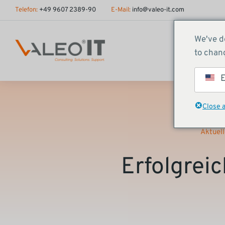
Inhalt
Telefon:
+49 9607 2389-90
E-Mail:
info@valeo-it.com
springen
We've d
to chang
E
Close 
Aktuell
Erfolgrei