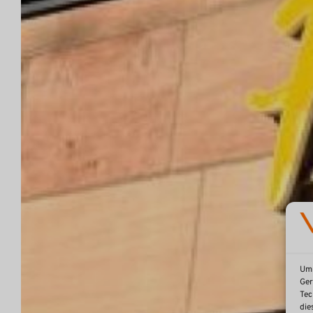
Um 
Ger
Tec
die