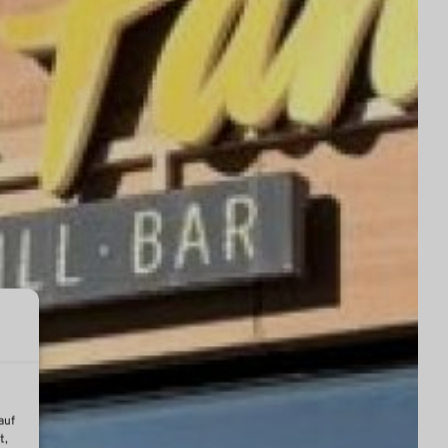
auf
t,