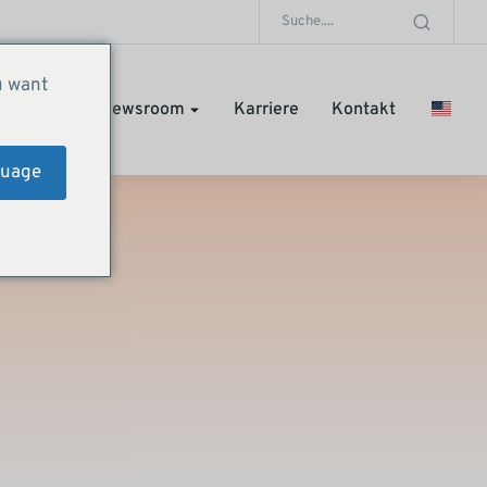
u want
Stories
Newsroom
Karriere
Kontakt
guage