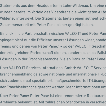
Statements aus dem Headquarter in Luhe-Wildenau. Um eine g
wurden bereits im Vorfeld des Videodrehs die wichtigsten Ak
Wildenau interviewt. Die Statements bieten einen authentische
Zusammenarbeit mit Peter Pane bisher geprägt haben.
Einblick in die Partnerschaft zwischen VALEO IT und Peter Pan
spiegelt nicht nur die Effizienz unserer Lösungen wider, so
Teams und denen von Peter Pane.” – so der VALEO IT Geschäft
der erfolgreichen Partnerschaft dienen, sondern auch als Fallst
Lösungen in der Franchisebranche. Vielen Dank an Peter Pane 
Über VALEO IT Services International GmbH: VALEO IT Services
branchenunabhängige sowie nationale und internationale IT-L
sich zudem darauf spezialisiert, maßgeschneiderte IT-Lösung
der Franchisebranche gerecht werden. Mehr Informationen un
Über Peter Pane: Peter Pane ist eine renommierte Restaurantk
Ambiente bekannt ist. Mit zahlreichen Standorten in verschie