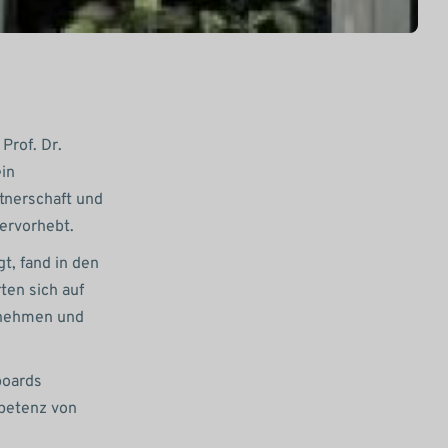
Prof. Dr.
in
rtnerschaft und
ervorhebt.
t, fand in den
ten sich auf
rnehmen und
boards
mpetenz von