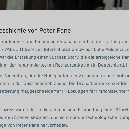
eschichte von Peter Pane
ternehmens- und Technologie-managements unter Leitung von 
 VALEO IT Services International GmbH aus Luhe-Wildenau, e
ar die Erstellung einer Success Story, die die erfolgreiche Pa
iner der renommiertesten Restaurantketten in Deutschland, h
Der Videodreh, der die Höhepunkte der Zusammenarbeit einfäng
men in der Gastronomiebranche. Die Dreharbeiten konzentrier
mentierung maßgeschneiderter IT-Lösungen für Franchiseunte
 Prozess wurde durch die gemeinsame Erarbeitung eines Story
urden Szenen skizziert, die nicht nur die technologische Ko
olge von Peter Pane hervorheben.