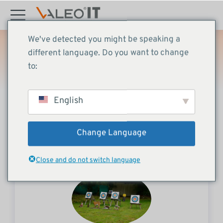
Inhalt
springen
We've detected you might be speaking a
different language. Do you want to change
Articles
to:
Start
News
Articles
Sie befinden sich hier:
English
All categories
Aktuelles
Veranstaltungen
Change Language
Close and do not switch language