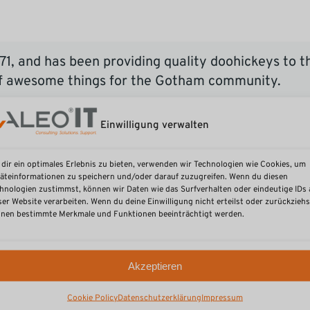
 and has been providing quality doohickeys to th
of awesome things for the Gotham community.
Einwilligung verwalten
delete this page and create new pages for your content. Have 
dir ein optimales Erlebnis zu bieten, verwenden wir Technologien wie Cookies, um
äteinformationen zu speichern und/oder darauf zuzugreifen. Wenn du diesen
hnologien zustimmst, können wir Daten wie das Surfverhalten oder eindeutige IDs 
ser Website verarbeiten. Wenn du deine Einwilligung nicht erteilst oder zurückziehs
nen bestimmte Merkmale und Funktionen beeinträchtigt werden.
Weitere Informationen
Akzeptieren
Geschäftsbereiche
Cookie Policy
Datenschutzerklärung
Impressum