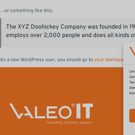
…or something like this:
The XYZ Doohickey Company was founded in 1971,
employs over 2,000 people and does all kinds 
As a new WordPress user, you should go to
your dashboard
to 
Um 
Ger
Tec
die
kön