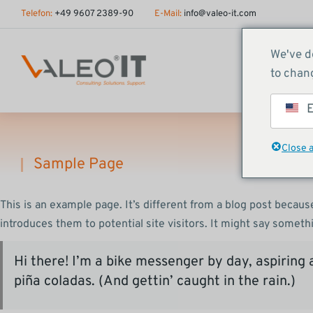
Inhalt
Telefon:
+49 9607 2389-90
E-Mail:
info@valeo-it.com
springen
We've d
to chang
E
Close 
Sample Page
Sie befinden sich hier:
This is an example page. It’s different from a blog post because
introduces them to potential site visitors. It might say somethi
Hi there! I’m a bike messenger by day, aspiring a
piña coladas. (And gettin’ caught in the rain.)