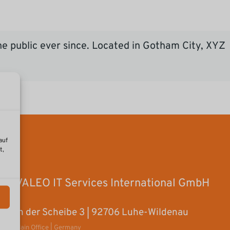
e public ever since. Located in Gotham City, XYZ
fun!
auf
t,
VALEO IT Services International GmbH
In der Scheibe 3 | 92706 Luhe-Wildenau
Main Office | Germany