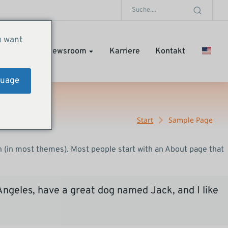
u want
Stories
Newsroom
Karriere
Kontakt
guage
Start
Sample Page
ion (in most themes). Most people start with an About page that
s Angeles, have a great dog named Jack, and I like