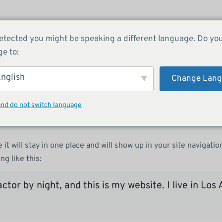
etected you might be speaking a different language. Do yo
Über uns
Services
Success 
e to:
nglish
Change Lan
and do not switch language
 it will stay in one place and will show up in your site navigat
ng like this:
ctor by night, and this is my website. I live in Lo